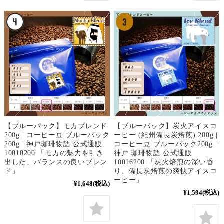
【ブルーパック】モカブレンド
【ブルーパック】炭火アイスコ
200g | コーヒー豆 ブルーパック
ーヒー (紀州備長炭焙煎) 200g |
200g | 神戸珈琲物語 公式通販
コーヒー豆 ブルーパック200g |
10010200 「モカの魅力を引き
神戸 珈琲物語 公式通販
出した、バランスの良いブレン
10016200 「炭火焙煎の深い香
ド」
り、備長炭焙煎の爽快アイスコ
ーヒー」
¥1,648
(税込)
¥1,594
(税込)