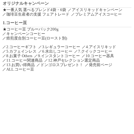
オリジナルキャンペーン
★一番人気 選べるブレンド4袋・6袋
アイスリキッドキャンペーン
珈琲豆生産者の支援 フェアトレード
プレミアムアイスコーヒー
1.コーヒー豆
★コーヒー豆 ブルーパック200g
キャンペーンコーヒー
焙煎度合別コーヒー豆(ロースト別)
2.コーヒーギフト
3.レギュラーコーヒー
4.アイスリキッド
5.カフェインレス
6.水出しコーヒー
7.クイックコーヒー
8.お菓子 Others
9.インスタントコーヒー
10.コーヒー器具
11.コーヒー関連商品
12.神戸セレクション選定商品
13.お買い得商品
ドンゴロスプレゼント！
発売前ページ
ALL.コーヒー豆