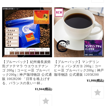
【ブルーパック】紀州備長炭焙
【ブルーパック】マンデリン
煎グァテマラ ウエウエテナン
アチェ バンダガヨ 200g | コー
ゴ 200g | コーヒー豆 ブルーパ
ヒー豆 ブルーパック200g | 神戸
ック200g | 神戸珈琲物語 公式通
珈琲物語 公式通販 12058200
販 10028200 「日常を格上げす
¥1,998
(税込)
る、バランスの良い一杯」
¥1,944
(税込)