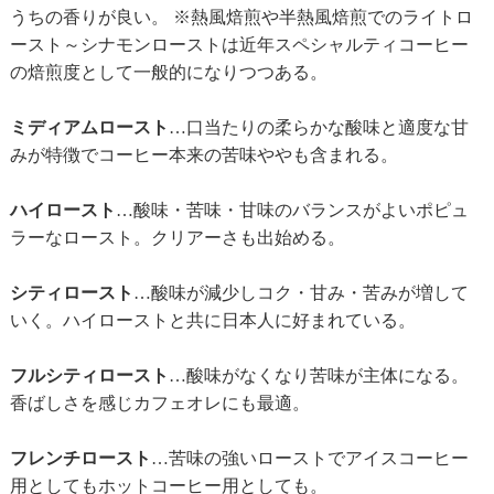
うちの香りが良い。 ※熱風焙煎や半熱風焙煎でのライトロ
ースト～シナモンローストは近年スペシャルティコーヒー
の焙煎度として一般的になりつつある。
ミディアムロースト
…口当たりの柔らかな酸味と適度な甘
みが特徴でコーヒー本来の苦味ややも含まれる。
ハイロースト
…酸味・苦味・甘味のバランスがよいポピュ
ラーなロースト。クリアーさも出始める。
シティロースト
…酸味が減少しコク・甘み・苦みが増して
いく。ハイローストと共に日本人に好まれている。
フルシティロースト
…酸味がなくなり苦味が主体になる。
香ばしさを感じカフェオレにも最適。
フレンチロースト
…苦味の強いローストでアイスコーヒー
用としてもホットコーヒー用としても。