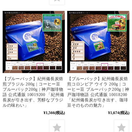
【ブルーパック】紀州備長炭焙
【ブルーパック】紀州備長炭焙
煎ブラジル 200g | コーヒー豆
煎コロンビア ウイラ 200g | コ
ブルーパック200g | 神戸珈琲物
ーヒー豆 ブルーパック200g | 神
語 公式通販 10019200 「紀州備
戸珈琲物語 公式通販 10018200
長炭が引き出す、芳醇なブラジ
「紀州備長炭が引き出す、珈琲
ルの味わい」
豆そのものの魅力」
¥1,566
(税込)
¥1,674
(税込)