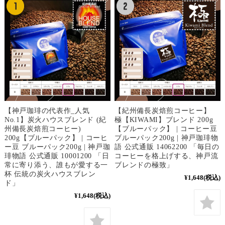
【神戸珈琲の代表作_人気
【紀州備長炭焙煎コーヒー】
No.1】炭火ハウスブレンド (紀
極【KIWAMI】ブレンド 200g
州備長炭焙煎コーヒー)
【ブルーパック】 | コーヒー豆
200g【ブルーパック】 | コーヒ
ブルーパック200g | 神戸珈琲物
ー豆 ブルーパック200g | 神戸珈
語 公式通販 14062200 「毎日の
琲物語 公式通販 10001200 「日
コーヒーを格上げする、神戸流
常に寄り添う、誰もが愛する一
ブレンドの極致」
杯 伝統の炭火ハウスブレン
¥1,648
(税込)
ド」
¥1,648
(税込)