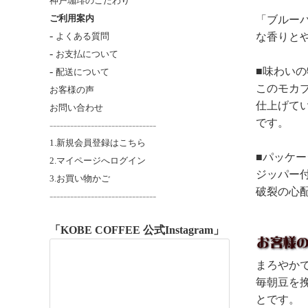
神戸珈琲のこだわり
ご利用案内
「ブルーパ
-
な香りと
よくある質問
-
お支払について
■味わいの
-
配送について
このモカ
お客様の声
仕上げて
お問い合わせ
です。
-------------------------------
1.新規会員登録はこちら
■パッケ
2.マイページへログイン
ジッパー
3.お買い物かご
破裂の心
----------------------
---------
「KOBE COFFEE 公式Instagram」
まろやか
毎朝豆を
とです。