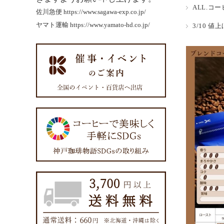
ALL.コ
佐川急便
https://www.sagawa-exp.co.jp/
ヤマト運輸
https://www.yamato-hd.co.jp/
3/10 