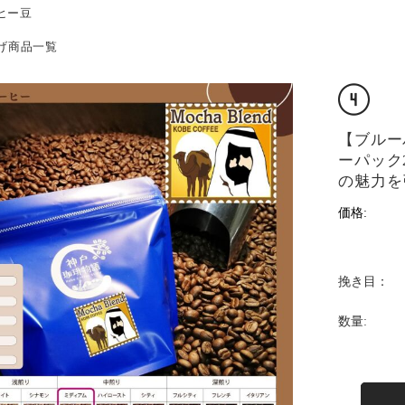
ーヒー豆
値上げ商品一覧
【ブルーパ
ーパック2
の魅力を
価格:
挽き目：
数量: