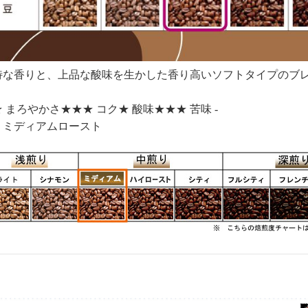
特な香りと、上品な酸味を生かした香り高いソフトタイプのブ
 まろやかさ★★★ コク★ 酸味★★★ 苦味 -
：ミディアムロースト