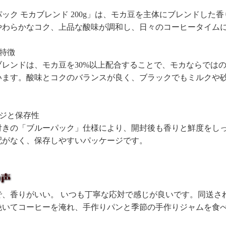
ック モカブレンド 200g」は、モカ豆を主体にブレンドし
やわらかなコク、上品な酸味が調和し、日々のコーヒータイム
特徴
ブレンドは、モカ豆を30%以上配合することで、モカならでは
います。酸味とコクのバランスが良く、ブラックでもミルクや
ージと保存性
付きの「ブルーパック」仕様により、開封後も香りと鮮度をし
配がなく、保存しやすいパッケージです。
で、香りがいい。 いつも丁寧な応対で感じが良いです。同送さ
挽いてコーヒーを淹れ、手作りパンと季節の手作りジャムを食