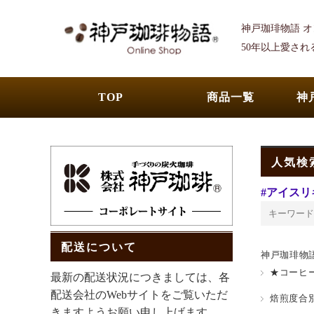
神戸珈琲物語 
50年以上愛さ
TOP
商品一覧
神
人気検
#アイスリ
配送について
神戸珈琲物
★コーヒー
最新の配送状況につきましては、各
配送会社のWebサイトをご覧いただ
焙煎度合別
きますようお願い申し上げます。