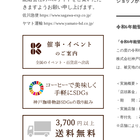
ショップか
きますようお願い申し上げます。
佐川急便
https://www.sagawa-exp.co.jp/
ヤマト運輸
https://www.yamato-hd.co.jp/
令和6年能
「令和6年能
この度の令和
株式会社神戸
は、被災地の
＜実施概要
「店頭募金」
・期 間：20
・実施店舗：
・寄付先 ：
※店舗により