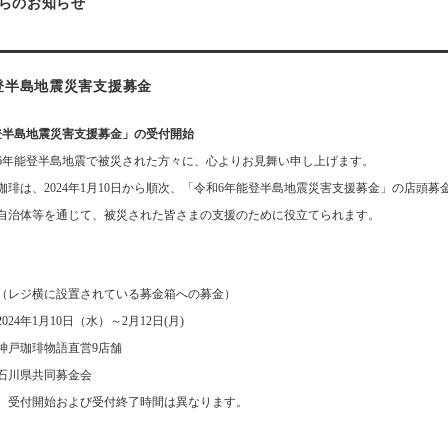
らのお知らせ
登半島地震災害支援募金
登半島地震災害支援募金」の受付開始
6年能登半島地震で被災された方々に、心よりお見舞い申し上げます。
珈琲は、2024年1月10日から順次、「令和6年能登半島地震災害支援募金」の店頭
自治体等を通じて、被災された皆さまの支援のために役立てられます。
＞
（レジ横に設置されている募金箱への募金）
24年1月10日（水）～2月12日(月)
神戸珈琲物語直営9店舗
石川県共同募金会
、受付開始および受付終了時間は異なります。