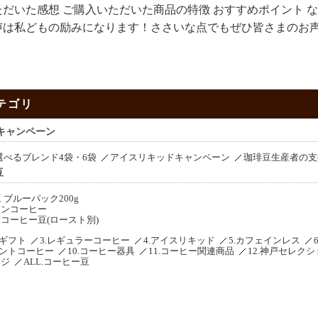
だいた感想 ご購入いただいた商品の特徴 おすすめポイント 
声は私どもの励みになります！ささいな点でもぜひ皆さまのお
テゴリ
キャンペーン
選べるブレンド4袋・6袋
アイスリキッドキャンペーン
珈琲豆生産者の支
豆
 ブルーパック200g
ーンコーヒー
コーヒー豆(ロースト別)
ーギフト
3.レギュラーコーヒー
4.アイスリキッド
5.カフェインレス
タントコーヒー
10.コーヒー器具
11.コーヒー関連商品
12.神戸セレク
ージ
ALL.コーヒー豆