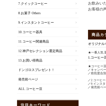
お飲みいた
7.クイックコーヒー
お客様の
8.お菓子 Others
9.インスタントコーヒー
10.コーヒー器具
商品カ
11.コーヒー関連商品
オリジナル
12.神戸セレクション選定商品
★一番人気 
1.コーヒー
13.お買い得商品
★コーヒー豆
キャンペ
ドンゴロスプレゼント！
焙煎度合別
発売前ページ
2.コーヒ
9.インス
発売前ペ
ALL.コーヒー豆
注目キーワード