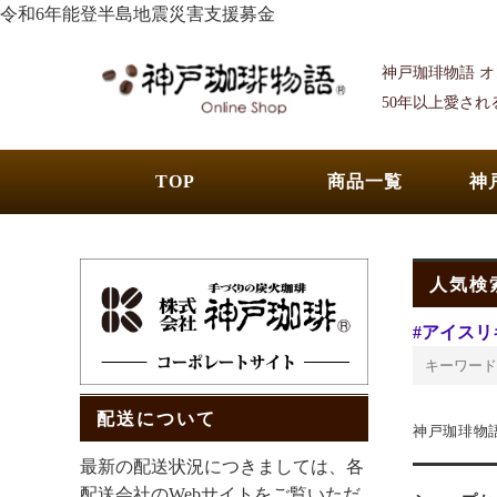
令和6年能登半島地震災害支援募金
神戸珈琲物語 
50年以上愛さ
TOP
商品一覧
神
人気検
#アイスリ
配送について
神戸珈琲物
最新の配送状況につきましては、各
配送会社のWebサイトをご覧いただ