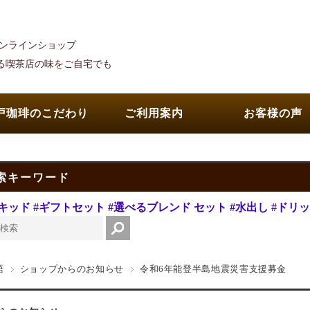
オンラインショップ
れる喫茶店の味をご自宅でも
戸珈琲のこだわり
ご利用案内
お客様の声
索キーワード
キッド
#ギフトセット
#選べるブレンド セット
#水出し
#ドリ
語
ショップからのお知らせ
令和6年能登半島地震災害支援募金