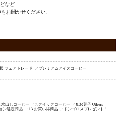
などなど
声をお聞かせください。
援 フェアトレード
プレミアムアイスコーヒー
6.水出しコーヒー
7.クイックコーヒー
8.お菓子 Others
ション選定商品
13.お買い得商品
ドンゴロスプレゼント！