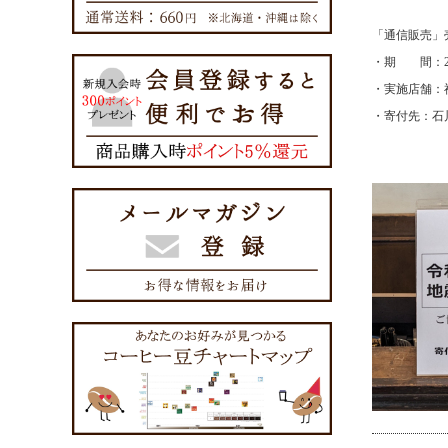
「
通信販売
」
・期 間：
・実施店舗：神戸珈琲物
・寄付先：石