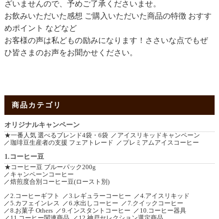
ざいませんので、予めご了承くださいませ。
お飲みいただいた感想 ご購入いただいた商品の特徴 おすす
めポイント などなど
お客様の声は私どもの励みになります！ささいな点でもぜ
ひ皆さまのお声をお聞かせください。
商品カテゴリ
オリジナルキャンペーン
★一番人気 選べるブレンド4袋・6袋
アイスリキッドキャンペーン
珈琲豆生産者の支援 フェアトレード
プレミアムアイスコーヒー
1.コーヒー豆
★コーヒー豆 ブルーパック200g
キャンペーンコーヒー
焙煎度合別コーヒー豆(ロースト別)
2.コーヒーギフト
3.レギュラーコーヒー
4.アイスリキッド
5.カフェインレス
6.水出しコーヒー
7.クイックコーヒー
8.お菓子 Others
9.インスタントコーヒー
10.コーヒー器具
11.コーヒー関連商品
12.神戸セレクション選定商品