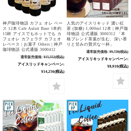
神戸珈琲物語 カフェ オレ ベー
人気のアイスリキッド 濃い紅
ス 12本 Cafe Aulait Base 1本約
茶 (加糖) 1,000ml 12本 | 神戸珈
15杯 アイスでもホットでも カ
琲物語 公式通販 3000312 「本
フェオレ カフェラテ カフェオ
格ブレンド茶葉が生む、深い香
レベース | お菓子 Others | 神戸
りと甘みの贅沢な一杯」
珈琲物語 公式通販 3000412
通常販売価格:
¥9,720
(税込)
通常販売価格:
¥15,552
(税込)
アイスリキッドキャンペーン:
アイスリッドキャンペーン:
¥8,910
(税込)
¥14,256
(税込)