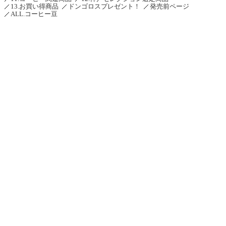
13.お買い得商品
ドンゴロスプレゼント！
発売前ページ
ALL.コーヒー豆