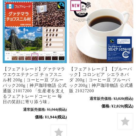
【フェアトレード】グァテマラ
【フェアトレード】【ブルーパ
ウエウエテナンゴ チョフスニ
ック】コロンビア シエラネバ
ル村 200g | コーヒー豆 ブルー
ダ 200g | コーヒー豆 ブルーパ
パック200g | 神戸珈琲物語 公式
ック200g | 神戸珈琲物語 公式通
通販 21017200 「生産者を支え
販 21027200
るフェアトレードコーヒー 毎
通常販売価格:
¥2,020
(税込)
日の笑顔に寄り添う味」
価格:
¥2,020
(税込)
通常販売価格:
¥1,944
(税込)
価格:
¥1,944
(税込)