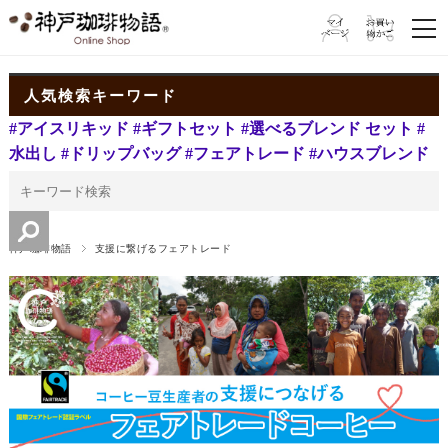
人気検索キーワード
#アイスリキッド
#ギフトセット
#選べるブレンド セット
#
水出し
#ドリップバッグ
#フェアトレード
#ハウスブレンド
神戸珈琲物語
支援に繋げるフェアトレード