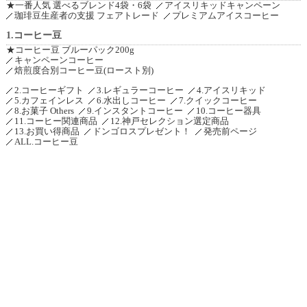
★一番人気 選べるブレンド4袋・6袋
アイスリキッドキャンペーン
珈琲豆生産者の支援 フェアトレード
プレミアムアイスコーヒー
1.コーヒー豆
★コーヒー豆 ブルーパック200g
キャンペーンコーヒー
焙煎度合別コーヒー豆(ロースト別)
2.コーヒーギフト
3.レギュラーコーヒー
4.アイスリキッド
5.カフェインレス
6.水出しコーヒー
7.クイックコーヒー
8.お菓子 Others
9.インスタントコーヒー
10.コーヒー器具
11.コーヒー関連商品
12.神戸セレクション選定商品
13.お買い得商品
ドンゴロスプレゼント！
発売前ページ
ALL.コーヒー豆