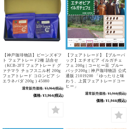
【神戸珈琲物語】ビーンズギフ
【フェアトレード】【ブルーパ
ト フェアトレード2種 詰合せ
ック】エチオピア イルガチェ
（KCB-2FT フェアトレード グ
フェ 200g | コーヒー豆 ブルー
ァテマラ チョフスニル村 200g
パック200g | 神戸珈琲物語 公式
フェアトレード コロンビア シ
通販 21019200 「ゆったりと味
エラネバダ 200g ) 45080
わう、上質フェアトレードコー
ヒー」
通常販売価格:
¥3,964
(税込)
通常販売価格:
¥1,944
(税込)
価格:
¥3,964
(税込)
価格:
¥1,944
(税込)