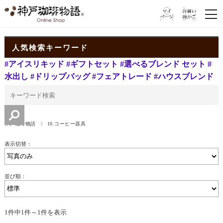
人気検索キーワード
#アイスリキッド
#ギフトセット
#選べるブレンド セット
#
水出し
#ドリップバッグ
#フェアトレード
#ハウスブレンド
神戸珈琲物語
10.コーヒー器具
表示切替：
並び順：
1件中1件～1件を表示