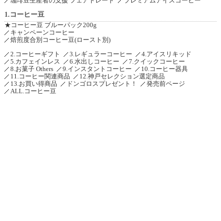
珈琲豆生産者の支援 フェアトレード
プレミアムアイスコーヒー
1.コーヒー豆
★コーヒー豆 ブルーパック200g
キャンペーンコーヒー
焙煎度合別コーヒー豆(ロースト別)
2.コーヒーギフト
3.レギュラーコーヒー
4.アイスリキッド
5.カフェインレス
6.水出しコーヒー
7.クイックコーヒー
8.お菓子 Others
9.インスタントコーヒー
10.コーヒー器具
11.コーヒー関連商品
12.神戸セレクション選定商品
13.お買い得商品
ドンゴロスプレゼント！
発売前ページ
ALL.コーヒー豆