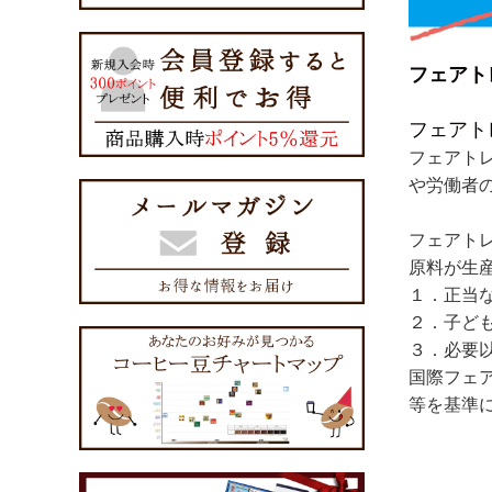
フェアト
フェアト
フェアト
や労働者
フェアト
原料が生
１．正当
２．子ど
３．必要
国際フェ
等を基準