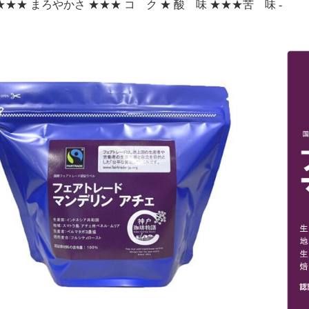
★★ まろやかさ ★★★ コ ク ★ 酸 味 ★★★苦 味 -