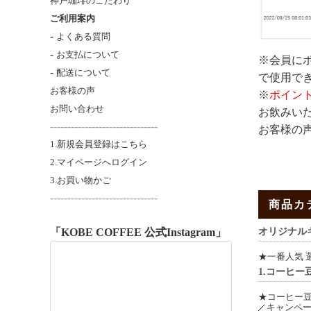
神戸珈琲のこだわり
ご利用案内
-
よくある質問
-
お支払について
※会員に
-
配送について
で使用で
お客様の声
※
ポイン
お問い合わせ
お飲みいた
-------------------------------
お客様の
1.新規会員登録はこちら
2.マイページへログイン
3.お買い物かご
----------------------
---------
商品カ
オリジナル
「KOBE COFFEE 公式Instagram」
★一番人気 
1.コーヒー
★コーヒー豆
キャンペ