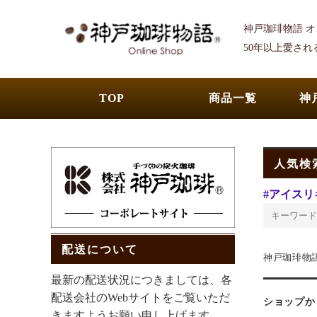
神戸珈琲物語 
50年以上愛さ
TOP
商品一覧
神
人気検
#アイスリ
配送について
神戸珈琲物
最新の配送状況につきましては、各
配送会社のWebサイトをご覧いただ
ショップか
きますようお願い申し上げます。