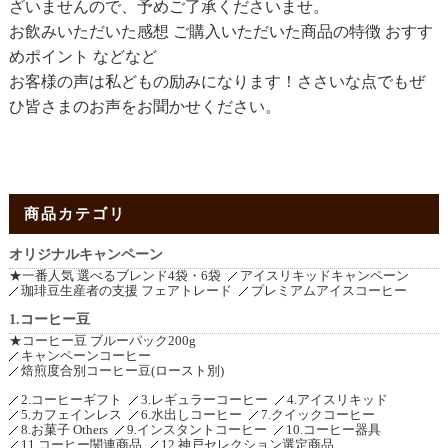
ざいませんので、予めご了承くださいませ。
お飲みいただいた感想 ご購入いただいた商品の特徴 おすす
めポイント などなど
お客様の声は私どもの励みになります！ささいな点でもぜ
ひ皆さまのお声をお聞かせください。
商品カテゴリ
オリジナルキャンペーン
★一番人気 選べるブレンド4袋・6袋
アイスリキッドキャンペーン
珈琲豆生産者の支援 フェアトレード
プレミアムアイスコーヒー
1.コーヒー豆
★コーヒー豆 ブルーパック200g
キャンペーンコーヒー
焙煎度合別コーヒー豆(ロースト別)
2.コーヒーギフト
3.レギュラーコーヒー
4.アイスリキッド
5.カフェインレス
6.水出しコーヒー
7.クイックコーヒー
8.お菓子 Others
9.インスタントコーヒー
10.コーヒー器具
11.コーヒー関連商品
12.神戸セレクション選定商品