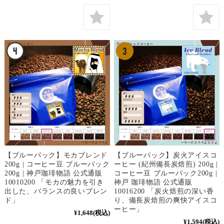
【ブルーパック】モカブレンド
【ブルーパック】炭火アイスコ
200g | コーヒー豆 ブルーパック
ーヒー (紀州備長炭焙煎) 200g |
200g | 神戸珈琲物語 公式通販
コーヒー豆 ブルーパック200g |
10010200 「モカの魅力を引き
神戸 珈琲物語 公式通販
出した、バランスの良いブレン
10016200 「炭火焙煎の深い香
ド」
り、備長炭焙煎の爽快アイスコ
ーヒー」
¥1,648
(税込)
¥1,594
(税込)