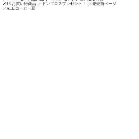
13.お買い得商品
ドンゴロスプレゼント！
発売前ページ
ALL.コーヒー豆