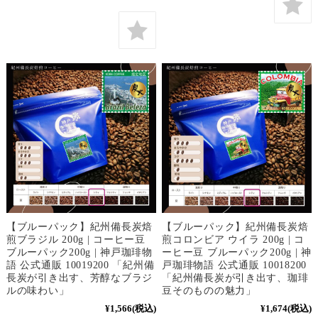
【ブルーパック】紀州備長炭焙
【ブルーパック】紀州備長炭焙
煎ブラジル 200g | コーヒー豆
煎コロンビア ウイラ 200g | コ
ブルーパック200g | 神戸珈琲物
ーヒー豆 ブルーパック200g | 神
語 公式通販 10019200 「紀州備
戸珈琲物語 公式通販 10018200
長炭が引き出す、芳醇なブラジ
「紀州備長炭が引き出す、珈琲
ルの味わい」
豆そのものの魅力」
¥1,566
(税込)
¥1,674
(税込)