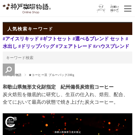
人気検索キーワード
#アイスリキッド
#ギフトセット
#選べるブレンド セット
#
水出し
#ドリップバッグ
#フェアトレード
#ハウスブレンド
神戸珈琲物語
★コーヒー豆 ブルーパック200g
和歌山県無形文化財指定 紀州備長炭焙煎コーヒー
炭火焙煎を徹底的に研究し、生豆の仕入れ、焙煎、配合、
全てにおいて最高の状態で焼き上げた炭火コーヒー。