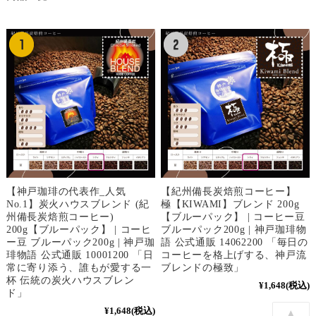
【神戸珈琲の代表作_人気
【紀州備長炭焙煎コーヒー】
No.1】炭火ハウスブレンド (紀
極【KIWAMI】ブレンド 200g
州備長炭焙煎コーヒー)
【ブルーパック】 | コーヒー豆
200g【ブルーパック】 | コーヒ
ブルーパック200g | 神戸珈琲物
ー豆 ブルーパック200g | 神戸珈
語 公式通販 14062200 「毎日の
琲物語 公式通販 10001200 「日
コーヒーを格上げする、神戸流
常に寄り添う、誰もが愛する一
ブレンドの極致」
杯 伝統の炭火ハウスブレン
¥1,648
(税込)
ド」
¥1,648
(税込)