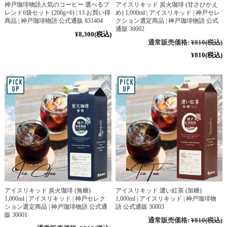
神戸珈琲物語人気のコーヒー 選べるブ
アイスリキッド 炭火珈琲 (甘さひかえ
レンド6袋セット (200g×6) | 13.お買い得
め) 1,000ml | アイスリキッド | 神戸セレ
商品 | 神戸珈琲物語 公式通販 831404
クション選定商品 | 神戸珈琲物語 公式
通販 30002
¥8,300
(税込)
通常販売価格:
¥810
(税込)
¥810
(税込)
アイスリキッド 炭火珈琲 (無糖)
アイスリキッド 濃い紅茶 (加糖)
1,000ml | アイスリキッド | 神戸セレク
1,000ml | アイスリキッド | 神戸珈琲物
ション選定商品 | 神戸珈琲物語 公式通
語 公式通販 30003
販 30001
通常販売価格:
¥810
(税込)