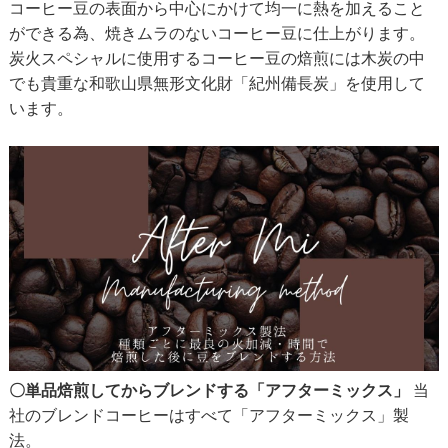
コーヒー豆の表面から中心にかけて均一に熱を加えること
ができる為、焼きムラのないコーヒー豆に仕上がります。
炭火スペシャルに使用するコーヒー豆の焙煎には木炭の中
でも貴重な和歌山県無形文化財「紀州備長炭」を使用して
います。
〇単品焙煎してからブレンドする「アフターミックス」
当
社のブレンドコーヒーはすべて「アフターミックス」製
法。