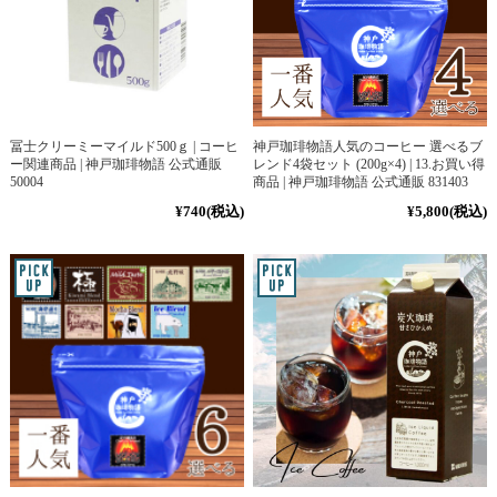
冨士クリーミーマイルド500ｇ | コーヒ
神戸珈琲物語人気のコーヒー 選べるブ
ー関連商品 | 神戸珈琲物語 公式通販
レンド4袋セット (200g×4) | 13.お買い得
50004
商品 | 神戸珈琲物語 公式通販 831403
¥740
(税込)
¥5,800
(税込)