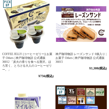
COFFEE JELLY (コーヒーゼリー)| お菓
神戸珈琲物語 レーズンサンド 6個入り |
子 Others | 神戸珈琲物語 公式通販
お菓子 Others | 神戸珈琲物語 公式通販
36012 「炭火の香りを食べる贅沢。ほ
36015
ろ苦く、とろける大人のコーヒーゼリ
¥1,380
(税込)
ー。」
¥756
(税込)