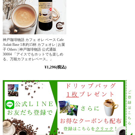
神戸珈琲物語 カフェ オレ ベース Cafe
Aulait Base 1本約15杯 カフェオレ | お菓
子 Others | 神戸珈琲物語 公式通販
30004 「アイスでもホットでも楽しめ
る、万能カフェオレベース。」
¥1,296
(税込)