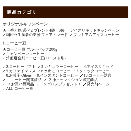
商品カテゴリ
オリジナルキャンペーン
★一番人気 選べるブレンド4袋・6袋
アイスリキッドキャンペーン
珈琲豆生産者の支援 フェアトレード
プレミアムアイスコーヒー
1.コーヒー豆
★コーヒー豆 ブルーパック200g
キャンペーンコーヒー
焙煎度合別コーヒー豆(ロースト別)
2.コーヒーギフト
3.レギュラーコーヒー
4.アイスリキッド
5.カフェインレス
6.水出しコーヒー
7.クイックコーヒー
8.お菓子 Others
9.インスタントコーヒー
10.コーヒー器具
11.コーヒー関連商品
12.神戸セレクション選定商品
13.お買い得商品
ドンゴロスプレゼント！
発売前ページ
ALL.コーヒー豆