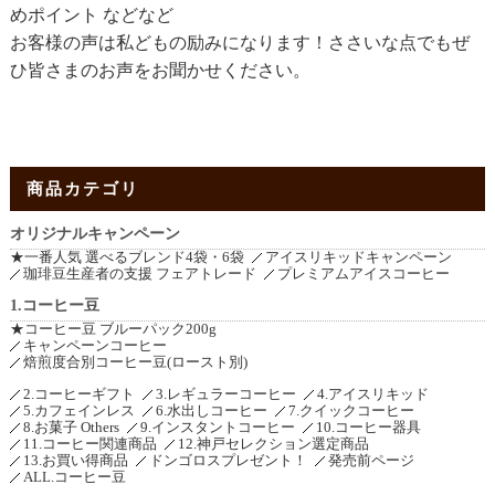
めポイント などなど
お客様の声は私どもの励みになります！ささいな点でもぜ
ひ皆さまのお声をお聞かせください。
商品カテゴリ
オリジナルキャンペーン
★一番人気 選べるブレンド4袋・6袋
アイスリキッドキャンペーン
珈琲豆生産者の支援 フェアトレード
プレミアムアイスコーヒー
1.コーヒー豆
★コーヒー豆 ブルーパック200g
キャンペーンコーヒー
焙煎度合別コーヒー豆(ロースト別)
2.コーヒーギフト
3.レギュラーコーヒー
4.アイスリキッド
5.カフェインレス
6.水出しコーヒー
7.クイックコーヒー
8.お菓子 Others
9.インスタントコーヒー
10.コーヒー器具
11.コーヒー関連商品
12.神戸セレクション選定商品
13.お買い得商品
ドンゴロスプレゼント！
発売前ページ
ALL.コーヒー豆