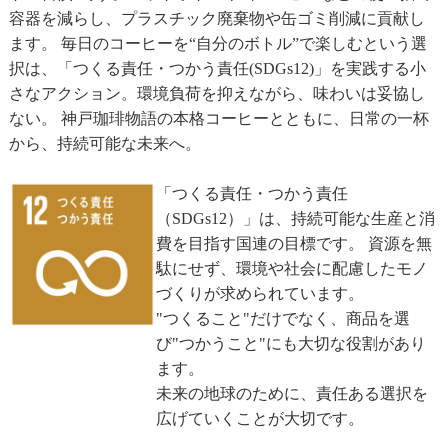
容器を減らし、プラスチック廃棄物や缶ゴミ削減に貢献し
ます。
毎日のコーヒーを“自分のボトル”で楽しむという選
択は、「つくる責任・つかう責任(SDGs12)」を実践する小
さなアクション。環境負荷を抑えながら、味わいは妥協し
ない。
神戸珈琲物語の本格コーヒーとともに、日常の一杯
から、持続可能な未来へ。
「つくる責任・つかう責任
（SDGs12）」は、持続可能な生産と消
費を目指す国連の目標です。
資源を無
駄にせず、環境や社会に配慮したモノ
づくりが求められています。
"つくること"だけでなく、商品を選
び"つかうこと"にも大切な役割があり
ます。
未来の地球のために、責任ある選択を
広げていくことが大切です。