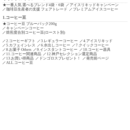
★一番人気 選べるブレンド4袋・6袋
アイスリキッドキャンペーン
珈琲豆生産者の支援 フェアトレード
プレミアムアイスコーヒー
1.コーヒー豆
★コーヒー豆 ブルーパック200g
キャンペーンコーヒー
焙煎度合別コーヒー豆(ロースト別)
2.コーヒーギフト
3.レギュラーコーヒー
4.アイスリキッド
5.カフェインレス
6.水出しコーヒー
7.クイックコーヒー
8.お菓子 Others
9.インスタントコーヒー
10.コーヒー器具
11.コーヒー関連商品
12.神戸セレクション選定商品
13.お買い得商品
ドンゴロスプレゼント！
発売前ページ
ALL.コーヒー豆