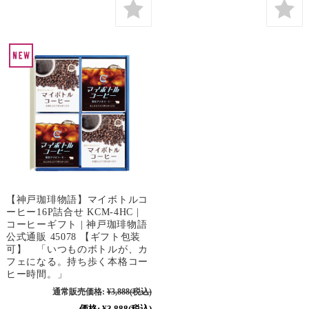
【神戸珈琲物語】マイボトルコ
ーヒー16P詰合せ KCM-4HC |
コーヒーギフト | 神戸珈琲物語
公式通販 45078 【ギフト包装
可】 「いつものボトルが、カ
フェになる。持ち歩く本格コー
ヒー時間。」
通常販売価格:
¥3,888
(税込)
価格:
¥3,888
(税込)