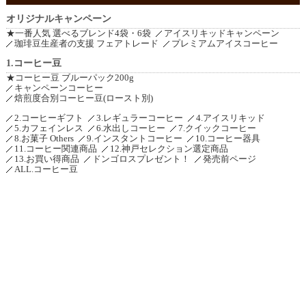
オリジナルキャンペーン
★一番人気 選べるブレンド4袋・6袋
アイスリキッドキャンペーン
珈琲豆生産者の支援 フェアトレード
プレミアムアイスコーヒー
1.コーヒー豆
★コーヒー豆 ブルーパック200g
キャンペーンコーヒー
焙煎度合別コーヒー豆(ロースト別)
2.コーヒーギフト
3.レギュラーコーヒー
4.アイスリキッド
5.カフェインレス
6.水出しコーヒー
7.クイックコーヒー
8.お菓子 Others
9.インスタントコーヒー
10.コーヒー器具
11.コーヒー関連商品
12.神戸セレクション選定商品
13.お買い得商品
ドンゴロスプレゼント！
発売前ページ
ALL.コーヒー豆