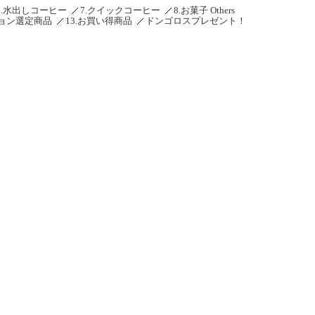
6.水出しコーヒー
7.クイックコーヒー
8.お菓子 Others
ション選定商品
13.お買い得商品
ドンゴロスプレゼント！