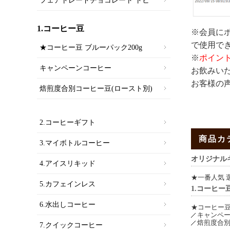
フェアトレードチョコレート トヒ
1.コーヒー豆
※会員に
で使用で
★コーヒー豆 ブルーパック200g
※
ポイン
キャンペーンコーヒー
お飲みいた
お客様の
焙煎度合別コーヒー豆(ロースト別)
2.コーヒーギフト
商品カ
3.マイボトルコーヒー
オリジナル
4.アイスリキッド
★一番人気 
5.カフェインレス
1.コーヒー
6.水出しコーヒー
★コーヒー豆
キャンペ
焙煎度合別
7.クイックコーヒー