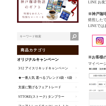
LINE 
※神戸珈琲
焙煎した
LINEで
商品カテゴリ
※お客様
オリジナルキャンペーン
マイペー
3/12 アイスリキッドキャンペーン
★一番人気 選べるブレンド4袋・6袋
支援に繋げるフェアトレード
STTOKE(ストーク) タンブラー