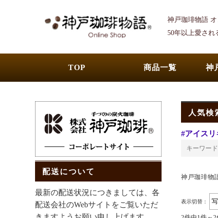
神戸珈琲物語 
50年以上愛さ
TOP
商品一覧
神
人気検
#アイスリ
配送について
神戸珈琲物
最新の配送状況につきましては、各
表示切替：
配送会社のWebサイトをご覧いただ
きますようお願い申し上げます。
2件中1件～