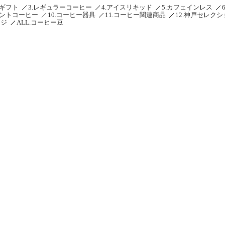
ーギフト
3.レギュラーコーヒー
4.アイスリキッド
5.カフェインレス
タントコーヒー
10.コーヒー器具
11.コーヒー関連商品
12.神戸セレク
ージ
ALL.コーヒー豆