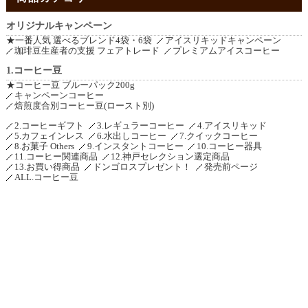
オリジナルキャンペーン
★一番人気 選べるブレンド4袋・6袋
アイスリキッドキャンペーン
珈琲豆生産者の支援 フェアトレード
プレミアムアイスコーヒー
1.コーヒー豆
★コーヒー豆 ブルーパック200g
キャンペーンコーヒー
焙煎度合別コーヒー豆(ロースト別)
2.コーヒーギフト
3.レギュラーコーヒー
4.アイスリキッド
5.カフェインレス
6.水出しコーヒー
7.クイックコーヒー
8.お菓子 Others
9.インスタントコーヒー
10.コーヒー器具
11.コーヒー関連商品
12.神戸セレクション選定商品
13.お買い得商品
ドンゴロスプレゼント！
発売前ページ
ALL.コーヒー豆