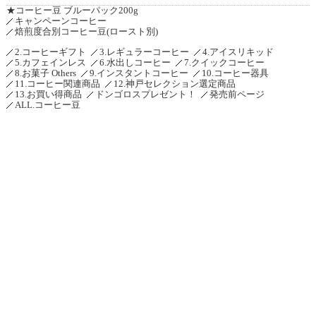
★コーヒー豆 ブルーパック200g
キャンペーンコーヒー
焙煎度合別コーヒー豆(ロースト別)
2.コーヒーギフト
3.レギュラーコーヒー
4.アイスリキッド
5.カフェインレス
6.水出しコーヒー
7.クイックコーヒー
8.お菓子 Others
9.インスタントコーヒー
10.コーヒー器具
11.コーヒー関連商品
12.神戸セレクション選定商品
13.お買い得商品
ドンゴロスプレゼント！
発売前ページ
ALL.コーヒー豆