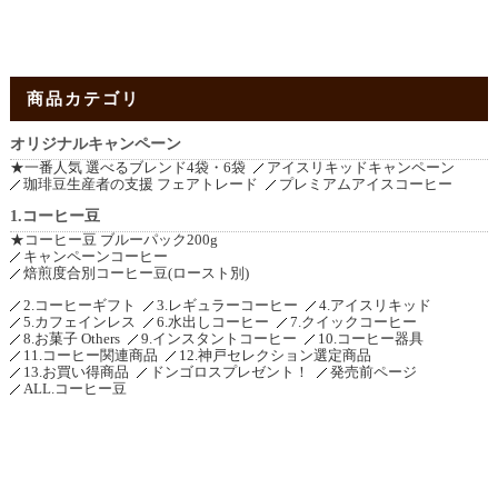
商品カテゴリ
オリジナルキャンペーン
★一番人気 選べるブレンド4袋・6袋
アイスリキッドキャンペーン
珈琲豆生産者の支援 フェアトレード
プレミアムアイスコーヒー
1.コーヒー豆
★コーヒー豆 ブルーパック200g
キャンペーンコーヒー
焙煎度合別コーヒー豆(ロースト別)
2.コーヒーギフト
3.レギュラーコーヒー
4.アイスリキッド
5.カフェインレス
6.水出しコーヒー
7.クイックコーヒー
8.お菓子 Others
9.インスタントコーヒー
10.コーヒー器具
11.コーヒー関連商品
12.神戸セレクション選定商品
13.お買い得商品
ドンゴロスプレゼント！
発売前ページ
ALL.コーヒー豆