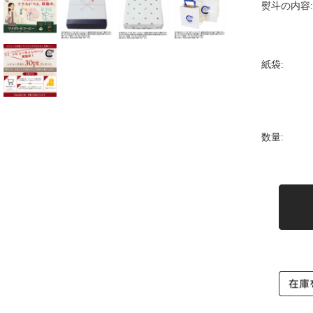
熨斗の内容:
紙袋:
数量: