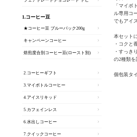
フェアトレードチョコレート トヒ
「マイボト
ル専用コ
1.コーヒー豆
でもアイ
★コーヒー豆 ブルーパック200g
本セット
キャンペーンコーヒー
・コクと
・すっき
焙煎度合別コーヒー豆(ロースト別)
の2種類
2.コーヒーギフト
個包装タ
3.マイボトルコーヒー
4.アイスリキッド
5.カフェインレス
6.水出しコーヒー
7.クイックコーヒー