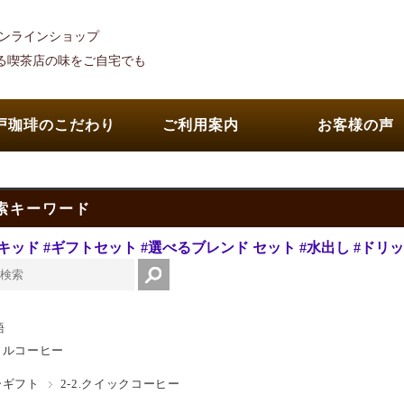
オンラインショップ
れる喫茶店の味をご自宅でも
戸珈琲のこだわり
ご利用案内
お客様の声
索キーワード
キッド
#ギフトセット
#選べるブレンド セット
#水出し
#ドリ
語
トルコーヒー
ーギフト
2-2.クイックコーヒー