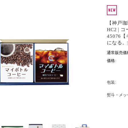
【神戸珈
HC2 |
4507
になる。
通常販売価
価格:
包装:
熨斗・メッ