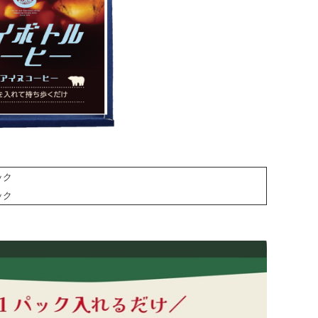
ック
ック