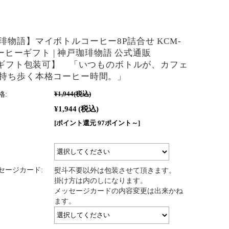
琲物語】マイボトルコーヒー8P詰合せ KCM-
 コーヒーギフト | 神戸珈琲物語 公式通販
6【ギフト包装可】 「いつものボトルが、カフェ
持ち歩く本格コーヒー時間。」
格:
¥1,944
(税込)
¥1,944
(税込)
[ポイント還元 97ポイント～]
セージカード:
熨斗不要以外は包装させて頂きます。
掛け方は内のしになります。
メッセージカードの内容変更は出来かね
ます。