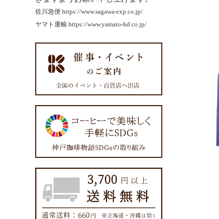
佐川急便
https://www.sagawa-exp.co.jp/
ヤマト運輸
https://www.yamato-hd.co.jp/