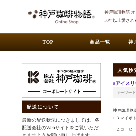
神戸珈琲物語 
50年以上愛さ
TOP
商品一覧
神
人気検
#アイスリ
配送について
神戸珈琲物
3.マイボ
最新の配送状況につきましては、各
配送会社のWebサイトをご覧いただ
2.コーヒ
きますようお願い申し上げます。