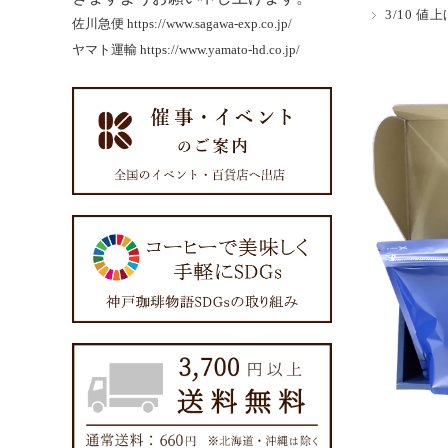
3/10 
佐川急便
https://www.sagawa-exp.co.jp/
ヤマト運輸
https://www.yamato-hd.co.jp/