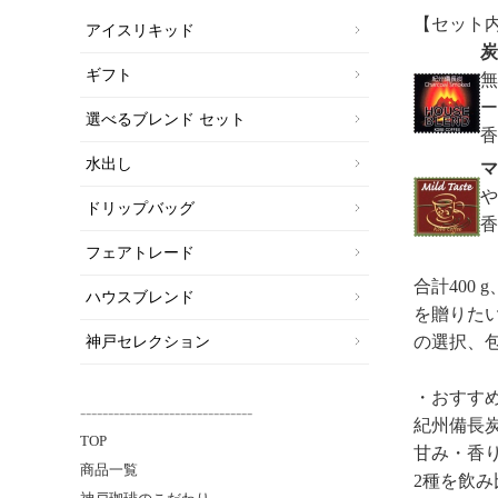
【セット
アイスリキッド
炭
ギフト
無
ー
選べるブレンド セット
水出し
マ
や
ドリップバッグ
フェアトレード
合計400
ハウスブレンド
を贈りた
の選択、
神戸セレクション
・おすす
-------------------------------
紀州備長
TOP
甘み・香
商品一覧
2種を飲