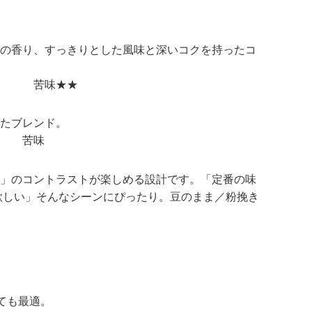
の香り、すっきりとした風味と深いコクを持ったコ
酸味 苦味★★
たブレンド。
 酸味★ 苦味
かさ」のコントラストが楽しめる設計です。「定番の味
欲しい」そんなシーンにぴったり。豆のまま／粉挽き
ても最適。