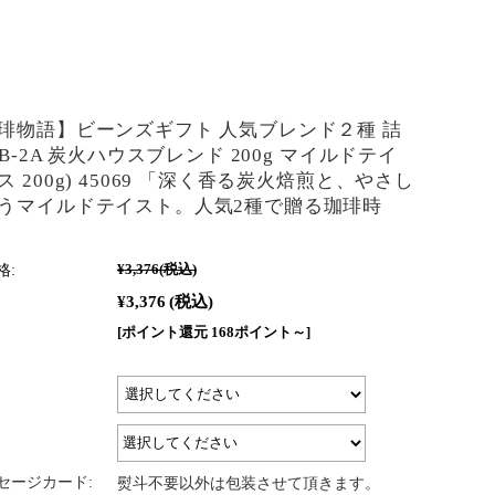
琲物語】ビーンズギフト 人気ブレンド２種 詰
CB-2A 炭火ハウスブレンド 200g マイルドテイ
 200g) 45069 「深く香る炭火焙煎と、やさし
うマイルドテイスト。人気2種で贈る珈琲時
格:
¥3,376
(税込)
¥3,376
(税込)
[ポイント還元 168ポイント～]
セージカード:
熨斗不要以外は包装させて頂きます。