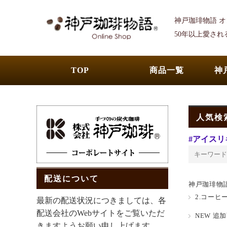
神戸珈琲物語 
50年以上愛さ
TOP
商品一覧
神
人気検
#アイスリ
配送について
神戸珈琲物
2.コーヒ
最新の配送状況につきましては、各
配送会社のWebサイトをご覧いただ
NEW 追加商
きますようお願い申し上げます。