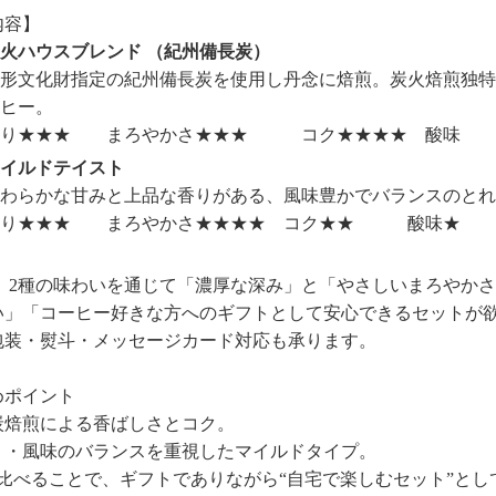
内容】
火ハウスブレンド （紀州備長炭）
形文化財指定の紀州備長炭を使用し丹念に焙煎。炭火焙煎独特
ヒー。
香り★★★ まろやかさ★★★ コク★★★★ 
イルドテイスト
わらかな甘みと上品な香りがある、風味豊かでバランスのとれ
香り★★★ まろやかさ★★★★ コク★★
 g、2種の味わいを通じて「濃厚な深み」と「やさしいまろや
い」「コーヒー好きな方へのギフトとして安心できるセットが
包装・熨斗・メッセージカード対応も承ります。
めポイント
炭焙煎による香ばしさとコク。
り・風味のバランスを重視したマイルドタイプ。
み比べることで、ギフトでありながら“自宅で楽しむセット”とし