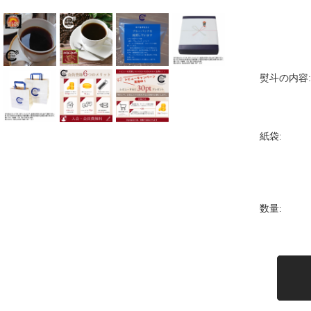
熨斗の内容:
紙袋:
数量: