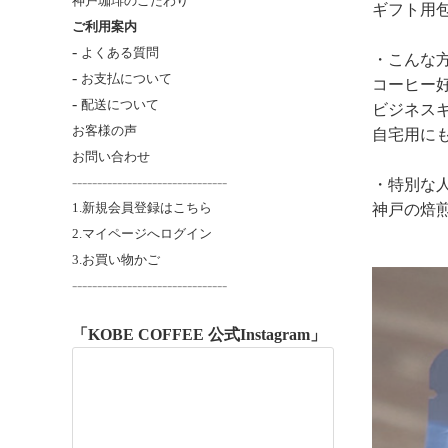
神戸珈琲のこだわり
ギフト用
ご利用案内
-
よくある質問
・こんな
-
お支払について
コーヒー
-
配送について
ビジネス
お客様の声
自宅用に
お問い合わせ
-------------------------------
・特別な
1.新規会員登録はこちら
神戸の焙
2.マイページへログイン
3.お買い物かご
----------------------
---------
「KOBE COFFEE 公式Instagram」