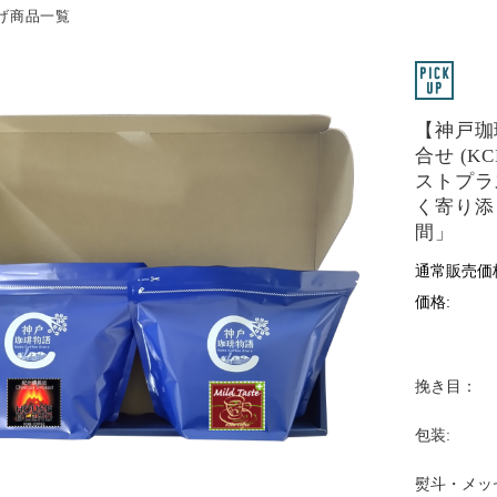
値上げ商品一覧
【神戸珈
合せ (K
ストプラス
く寄り添
間」
通常販売価
価格:
挽き目：
包装:
熨斗・メッ