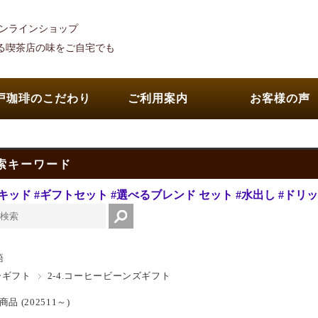
オンラインショップ
れる喫茶店の味をご自宅でも
戸珈琲のこだわり
ご利用案内
お客様の声
索キーワード
キッド
#ギフトセット
#選べるブレンド セット
#水出し
#ドリ
語
ーギフト
2-4.コーヒービーンズギフト
品 (202511～)