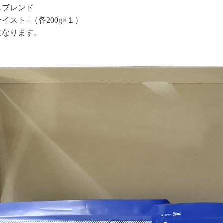
スブレンド
イスト+（各200g×１）
になります。