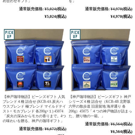
め合わせギフト」
を」
通常販売価格:
¥5,024
(税込)
通常販売価格:
¥4,970
(税込)
¥5,024
(税込)
¥4,970
(税込)
【神戸珈琲物語】ビーンズギフト 人気
【神戸珈琲物語】ビーンズギフト 神戸
ブレンド４種 詰合せ (KCB-4A 炭火ハ
シリーズ４種 詰合せ（KCB-4B 北野坂
ウスブレンド 極ブレンド マイルドテイ
六甲の散歩道 旧居留地 海岸通り 各
スト+ モカブレンド 各200g×１) 45074
200g）45075「４つの神戸物語が詰まっ
「炭火の深みからモカの香りまで。4つ
た、贈り物の一箱。」
の味わいを贈る、神戸の珈琲ギフト」
通常販売価格:
¥6,564
(税込)
通常販売価格:
¥6,672
(税込)
¥6,564
(税込)