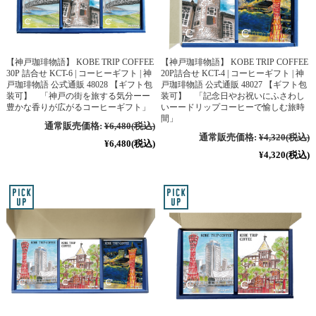
【神戸珈琲物語】 KOBE TRIP COFFEE
【神戸珈琲物語】 KOBE TRIP COFFEE
30P 詰合せ KCT-6 | コーヒーギフト | 神
20P詰合せ KCT-4 | コーヒーギフト | 神
戸珈琲物語 公式通販 48028 【ギフト包
戸珈琲物語 公式通販 48027 【ギフト包
装可】 「神戸の街を旅する気分ーー
装可】 「記念日やお祝いにふさわし
豊かな香りが広がるコーヒーギフト」
いーードリップコーヒーで愉しむ旅時
間」
通常販売価格:
¥6,480
(税込)
通常販売価格:
¥4,320
(税込)
¥6,480
(税込)
¥4,320
(税込)