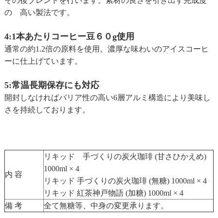
その後ブレンドを行います。素材の良さを引き出す完成度
の 高い製法です。
4:1本あたりコーヒー豆６０g使用
通常の約1.2倍の原料を使用。濃厚な味わいのアイスコーヒ
ーに仕上げています。
5:常温長期保存にも対応
開封しなければバリア性の高い6層アルミ構造により美味し
さを持続しております。
リキッド 手づくりの炭火珈琲 (甘さひかえめ)
1000ml × 4
内 容
リキッド 手づくりの炭火珈琲 (無糖) 1000ml × 4
リキッド 紅茶神戸物語 (加糖) 1000ml × 4
備 考
全て無糖等、中身の変更承ります。