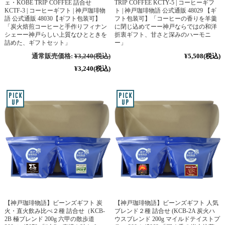
ェ・KOBE TRIP COFFEE 詰合せ
TRIP COFFEE KCTY-5 | コーヒーギフ
KCTF-3 | コーヒーギフト | 神戸珈琲物
ト | 神戸珈琲物語 公式通販 48029 【ギ
語 公式通販 48030【ギフト包装可】
フト包装可】「コーヒーの香りを羊羹
「炭火焙煎コーヒーと手作りフィナン
に閉じ込めてーー神戸ならではの和洋
シェーー神戸らしい上質なひとときを
折衷ギフト、甘さと深みのハーモニ
詰めた、ギフトセット」
ー」
通常販売価格:
¥3,240
(税込)
¥5,508
(税込)
¥3,240
(税込)
【神戸珈琲物語】ビーンズギフト 炭
【神戸珈琲物語】ビーンズギフト 人気
火・直火飲み比べ２種 詰合せ（KCB-
ブレンド２種 詰合せ (KCB-2A 炭火ハ
2B 極ブレンド 200g 六甲の散歩道
ウスブレンド 200g マイルドテイストプ