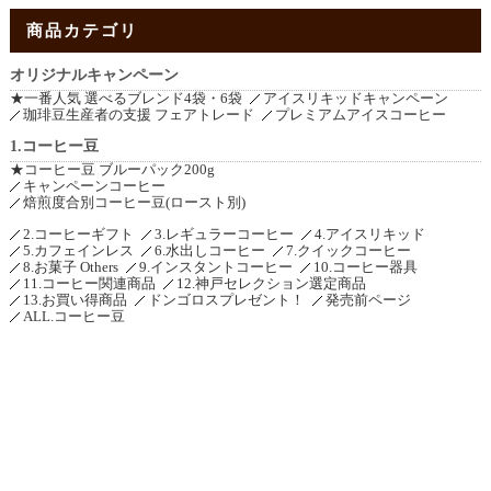
商品カテゴリ
オリジナルキャンペーン
★一番人気 選べるブレンド4袋・6袋
アイスリキッドキャンペーン
珈琲豆生産者の支援 フェアトレード
プレミアムアイスコーヒー
1.コーヒー豆
★コーヒー豆 ブルーパック200g
キャンペーンコーヒー
焙煎度合別コーヒー豆(ロースト別)
2.コーヒーギフト
3.レギュラーコーヒー
4.アイスリキッド
5.カフェインレス
6.水出しコーヒー
7.クイックコーヒー
8.お菓子 Others
9.インスタントコーヒー
10.コーヒー器具
11.コーヒー関連商品
12.神戸セレクション選定商品
13.お買い得商品
ドンゴロスプレゼント！
発売前ページ
ALL.コーヒー豆