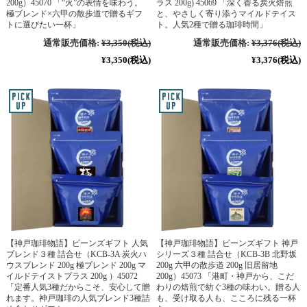
200g）45070 「“火”の表情を味わう。
ラス 200g) 45069 「深く香る炭火焙煎
極ブレンド×六甲の散歩道で贈るギフ
と、やさしく寄り添うマイルドテイス
トに選びたい一杯」
ト。人気2種で贈る珈琲時間」
通常販売価格:
¥3,350
(税込)
通常販売価格:
¥3,376
(税込)
¥3,350
(税込)
¥3,376
(税込)
【神戸珈琲物語】ビーンズギフト 人気
【神戸珈琲物語】ビーンズギフト 神戸
ブレンド３種 詰合せ（KCB-3A 炭火ハ
シリーズ３種 詰合せ（KCB-3B 北野坂
ウスブレンド 200g 極ブレンド 200g マ
200g 六甲の散歩道 200g 旧居留地
イルドテイストプラス 200g ）45072
200g）45073 「港町・神戸から、こだ
「定番人気3種だからこそ、安心して贈
わりの焙煎で紡ぐ3種の味わい。贈る人
れます。神戸珈琲の人気ブレンド3種詰
も、受け取る人も、こころに残る一杯