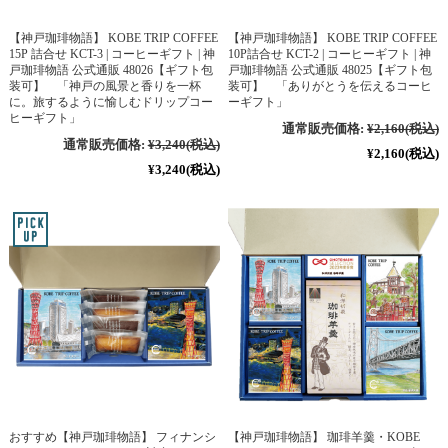
【神戸珈琲物語】 KOBE TRIP COFFEE
【神戸珈琲物語】 KOBE TRIP COFFEE
15P 詰合せ KCT-3 | コーヒーギフト | 神
10P詰合せ KCT-2 | コーヒーギフト | 神
戸珈琲物語 公式通販 48026【ギフト包
戸珈琲物語 公式通販 48025【ギフト包
装可】 「神戸の風景と香りを一杯
装可】 「ありがとうを伝えるコーヒ
に。旅するように愉しむドリップコー
ーギフト」
ヒーギフト」
通常販売価格:
¥2,160
(税込)
通常販売価格:
¥3,240
(税込)
¥2,160
(税込)
¥3,240
(税込)
おすすめ【神戸珈琲物語】 フィナンシ
【神戸珈琲物語】 珈琲羊羹・KOBE