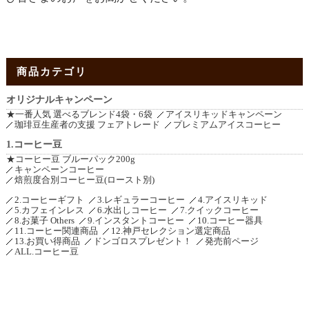
商品カテゴリ
オリジナルキャンペーン
★一番人気 選べるブレンド4袋・6袋
アイスリキッドキャンペーン
珈琲豆生産者の支援 フェアトレード
プレミアムアイスコーヒー
1.コーヒー豆
★コーヒー豆 ブルーパック200g
キャンペーンコーヒー
焙煎度合別コーヒー豆(ロースト別)
2.コーヒーギフト
3.レギュラーコーヒー
4.アイスリキッド
5.カフェインレス
6.水出しコーヒー
7.クイックコーヒー
8.お菓子 Others
9.インスタントコーヒー
10.コーヒー器具
11.コーヒー関連商品
12.神戸セレクション選定商品
13.お買い得商品
ドンゴロスプレゼント！
発売前ページ
ALL.コーヒー豆