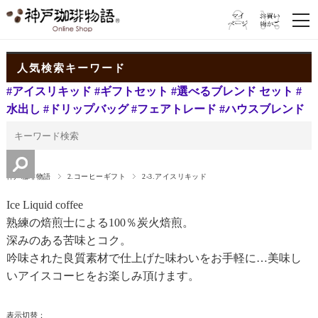
人気検索キーワード
#アイスリキッド
#ギフトセット
#選べるブレンド セット
#
水出し
#ドリップバッグ
#フェアトレード
#ハウスブレンド
神戸珈琲物語
2.コーヒーギフト
2-3.アイスリキッド
Ice Liquid coffee
熟練の焙煎士による100％炭火焙煎。
深みのある苦味とコク。
吟味された良質素材で仕上げた味わいをお手軽に…美味し
いアイスコーヒをお楽しみ頂けます。
表示切替：