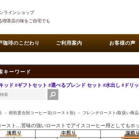
オンラインショップ
れる喫茶店の味をご自宅でも
戸珈琲のこだわり
ご利用案内
お客様の声
索キーワード
キッド
#ギフトセット
#選べるブレンド セット
#水出し
#ドリ
語
焙煎度合別コーヒー豆(ロースト別)
フレンチロースト(取扱い商品
ロースト…苦味の強いローストでアイスコーヒー用としてもホ