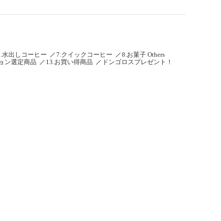
6.水出しコーヒー
7.クイックコーヒー
8.お菓子 Others
ション選定商品
13.お買い得商品
ドンゴロスプレゼント！