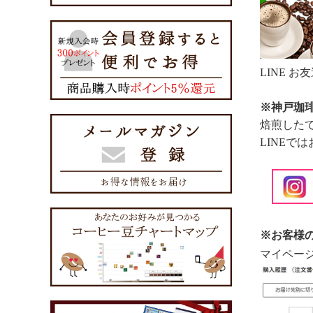
LINE 
※神戸珈琲
焙煎した
LINEで
※お客様
マイペー