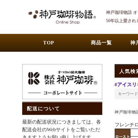
神戸珈琲物語 
50年以上愛さ
TOP
商品一覧
神
人気検
#アイスリ
配送について
神戸珈琲物
最新の配送状況につきましては、各
フレンチ
配送会社のWebサイトをご覧いただ
きますようお願い申し上げます。