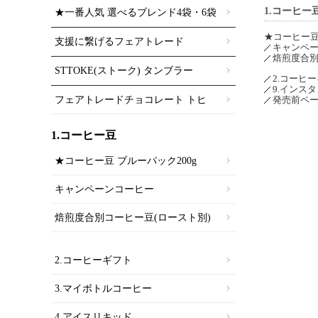
1.コーヒー
★一番人気 選べるブレンド4袋・6袋
★コーヒー豆
支援に繋げるフェアトレード
キャンペ
焙煎度合別
STTOKE(ストーク) タンブラー
2.コーヒ
9.インス
発売前ペ
フェアトレードチョコレート トヒ
1.コーヒー豆
★コーヒー豆 ブルーパック200g
キャンペーンコーヒー
焙煎度合別コーヒー豆(ロースト別)
2.コーヒーギフト
3.マイボトルコーヒー
4.アイスリキッド