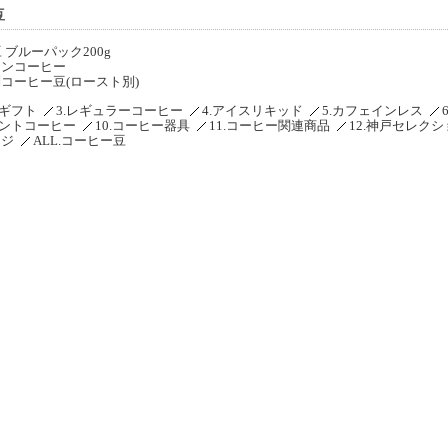
豆
 ブルーパック200g
ーンコーヒー
コーヒー豆(ロースト別)
ーギフト
3.レギュラーコーヒー
4.アイスリキッド
5.カフェインレス
タントコーヒー
10.コーヒー器具
11.コーヒー関連商品
12.神戸セレク
ージ
ALL.コーヒー豆