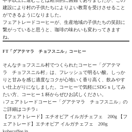
中学以上に進むことは経済的に困難でありましたが、この
建設により村の子供たちによりよい教育を受けさせること
ができるようになりました。
フェアトレードコーヒーが、生産地域の子供たちの笑顔に
繋がっていると思うと、珈琲の味わいも変わってきます
ね。
FT「グアテマラ チョフスニル」コーヒー
そんなチョフスニル村でつくられたコーヒー「グアテマ
ラ チョフスニル村」は、フレッシュで明るい酸。しっか
りと甘みを感じ適度なコクが心地いく香り高く、飲みやす
い仕上がりになしました。コーヒーで気軽にSDGｓしてみ
たい方、コーヒー１杯からぜひお試しください。
↓フェアトレードコーヒー「グアテマラ チョフスニル」の
ご詳細はコチラ↓
【フェアトレード】エチオピア イルガチェフェ 200g
【フ
ェアトレード】エチオピア イルガチェフェ 200g
kobecoffee.jp