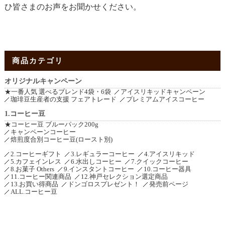
ひ皆さまのお声をお聞かせください。
商品カテゴリ
オリジナルキャンペーン
★一番人気 選べるブレンド4袋・6袋
アイスリキッドキャンペーン
珈琲豆生産者の支援 フェアトレード
プレミアムアイスコーヒー
1.コーヒー豆
★コーヒー豆 ブルーパック200g
キャンペーンコーヒー
焙煎度合別コーヒー豆(ロースト別)
2.コーヒーギフト
3.レギュラーコーヒー
4.アイスリキッド
5.カフェインレス
6.水出しコーヒー
7.クイックコーヒー
8.お菓子 Others
9.インスタントコーヒー
10.コーヒー器具
11.コーヒー関連商品
12.神戸セレクション選定商品
13.お買い得商品
ドンゴロスプレゼント！
発売前ページ
ALL.コーヒー豆