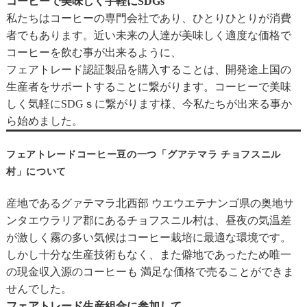
コーヒーで美味しく手軽にSDGs
私たちはコーヒーの専門会社であり、ひとりひとりが消費
者でもあります。近い未来の人達が美味しく適度な価格で
コーヒーを飲む事が出来るように、
フェアトレード認証製品を購入することは、開発途上国の
生産者をサポートすることに繋がります。コーヒーで美味
しく気軽にSDGｓに繋がります様、今私たちが出来る事か
ら始めました。
フェアトレードコーヒー豆の一つ「グアテマラ チョフスニル
村」について
産地であるグァテマラ北西部 ウエウエテナンゴ県の奥地サ
ンタエウラリア郡にあるチョフスニル村は、昼夜の気温差
が激しく霧の多い気候はコーヒー栽培に最適な環境です。
しかし十分な生産技術もなく、また僻地であったため唯一
の現金収入源のコーヒーも 満足な価格で売ることができま
せんでした。
フェアトレード生産組合に参加して