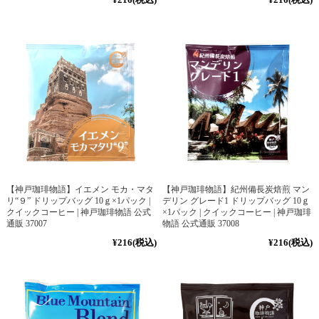
【神戸珈琲物語】イエメン モカ・マタ
【神戸珈琲物語】紀州備長炭焙煎 マン
リ“９” ドリップバッグ 10ｇ×1パック |
デリン グレード1 ドリップバッグ 10ｇ
クイックコーヒー | 神戸珈琲物語 公式
×1パック | クイックコーヒー | 神戸珈琲
通販 37007
物語 公式通販 37008
¥216
(税込)
¥216
(税込)