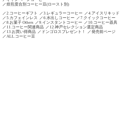
焙煎度合別コーヒー豆(ロースト別)
2.コーヒーギフト
3.レギュラーコーヒー
4.アイスリキッド
5.カフェインレス
6.水出しコーヒー
7.クイックコーヒー
8.お菓子 Others
9.インスタントコーヒー
10.コーヒー器具
11.コーヒー関連商品
12.神戸セレクション選定商品
13.お買い得商品
ドンゴロスプレゼント！
発売前ページ
ALL.コーヒー豆