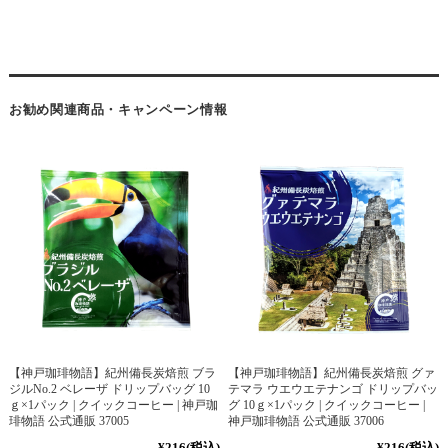
お勧め関連商品・キャンペーン情報
【神戸珈琲物語】紀州備長炭焙煎 ブラ
【神戸珈琲物語】紀州備長炭焙煎 グァ
ジルNo.2 ベレーザ ドリップバッグ 10
テマラ ウエウエテナンゴ ドリップバッ
ｇ×1パック | クイックコーヒー | 神戸珈
グ 10ｇ×1パック | クイックコーヒー |
琲物語 公式通販 37005
神戸珈琲物語 公式通販 37006
¥216
(税込)
¥216
(税込)