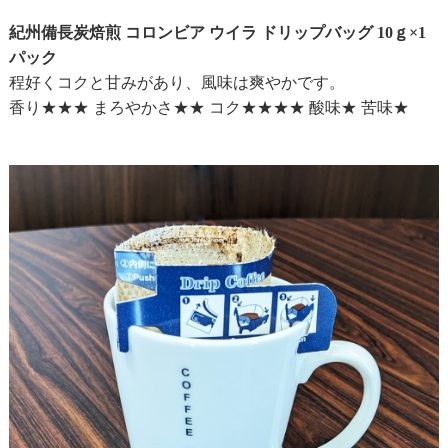
紀州備長炭焙煎 コロンビア ウイラ ドリップバッグ 10ｇ×1
パック
程好くコクと甘みがあり、風味は爽やかです。
香り★★★ まろやかさ★★ コク★★★★ 酸味★ 苦味★