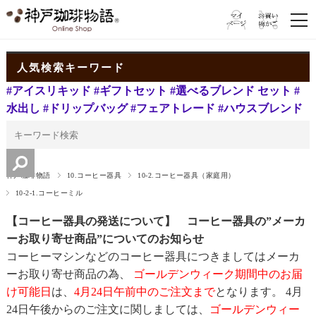
人気検索キーワード
#アイスリキッド
#ギフトセット
#選べるブレンド セット
#
水出し
#ドリップバッグ
#フェアトレード
#ハウスブレンド
神戸珈琲物語
10.コーヒー器具
10-2.コーヒー器具（家庭用）
10-2-1.コーヒーミル
【コーヒー器具の発送について】 コーヒー器具の”メーカ
ーお取り寄せ商品”についてのお知らせ
コーヒーマシンなどのコーヒー器具につきましてはメーカ
ーお取り寄せ商品の為、
ゴールデンウィーク期間中のお届
け可能日
は、
4月24日午前中のご注文まで
となります。 4月
24日午後からのご注文に関しましては、
ゴールデンウィー