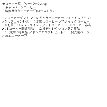
★コーヒー豆 ブルーパック200g
キャンペーンコーヒー
焙煎度合別コーヒー豆(ロースト別)
2.コーヒーギフト
3.レギュラーコーヒー
4.アイスリキッド
5.カフェインレス
6.水出しコーヒー
7.クイックコーヒー
8.お菓子 Others
9.インスタントコーヒー
10.コーヒー器具
11.コーヒー関連商品
12.神戸セレクション選定商品
13.お買い得商品
ドンゴロスプレゼント！
発売前ページ
ALL.コーヒー豆