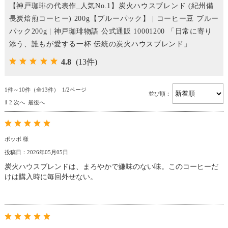
【神戸珈琲の代表作_人気No.1】炭火ハウスブレンド (紀州備
長炭焙煎コーヒー) 200g【ブルーパック】 | コーヒー豆 ブルー
パック200g | 神戸珈琲物語 公式通販 10001200 「日常に寄り
添う、誰もが愛する一杯 伝統の炭火ハウスブレンド」
4.8
(13件)
1件～10件（全13件） 1/2ページ
並び順：
1
2
次へ
最後へ
ポッポ 様
投稿日：2026年05月05日
炭火ハウスブレンドは、まろやかで嫌味のない味。このコーヒーだ
けは購入時に毎回外せない。