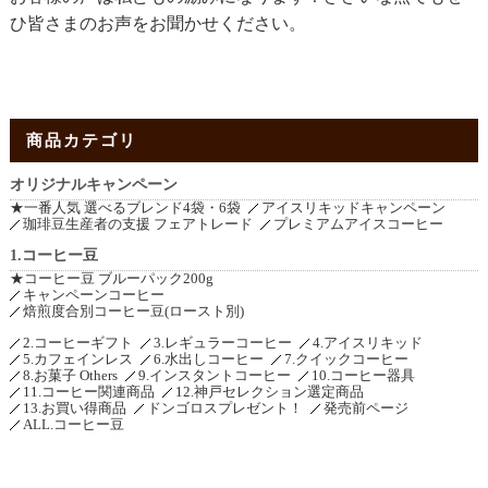
ひ皆さまのお声をお聞かせください。
商品カテゴリ
オリジナルキャンペーン
★一番人気 選べるブレンド4袋・6袋
アイスリキッドキャンペーン
珈琲豆生産者の支援 フェアトレード
プレミアムアイスコーヒー
1.コーヒー豆
★コーヒー豆 ブルーパック200g
キャンペーンコーヒー
焙煎度合別コーヒー豆(ロースト別)
2.コーヒーギフト
3.レギュラーコーヒー
4.アイスリキッド
5.カフェインレス
6.水出しコーヒー
7.クイックコーヒー
8.お菓子 Others
9.インスタントコーヒー
10.コーヒー器具
11.コーヒー関連商品
12.神戸セレクション選定商品
13.お買い得商品
ドンゴロスプレゼント！
発売前ページ
ALL.コーヒー豆